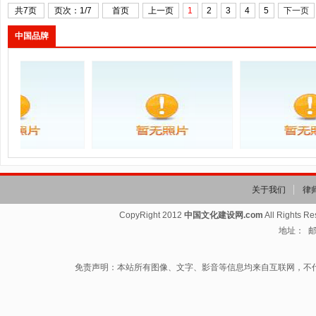
共7页
页次：1/7
首页
上一页
1
2
3
4
5
下一页
中国品牌
：通...
推动经济持续向新...
庆祝中国共产党成.
关于我们
律
CopyRight 2012
中国文化建设网.com
All Rights R
地址： 邮箱
免责声明：本站所有图像、文字、影音等信息均来自互联网，不
工智...
《旅游强国建设“...
2026 全球数...