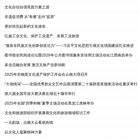
·文化自信自强巩固力量之源
·非遗促消费 从“有量”走向“提质”
·更好担负起新的文化使命
·弘扬工业文化、保护工业遗产、发展工业旅游
·“激发全民族文化创新创造活力”——习近平文化思想引领文化强国建设扎实推进
·图书馆全民阅读论坛暨2026年公共图书馆服务宣传周主场活动在江西南昌举办
·多业态融合发展 激活文旅产业新动能
·2025年非物质文化遗产保护工作会在云南大理召开
·“大地情深”——全国优秀群众文艺作品展演暨第二十届群星奖颁奖活动在重庆举行
·第六届全国导游大赛决赛在湖北十堰市举行
·2025年全国“四季村晚”夏季主场活动在黑龙江虎林举办
·文化和旅游部组织开展暑期文化和旅游领域暗访工作
·一元剧场，点燃大众看戏热情
·以文化人凝聚精神力量