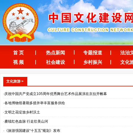
首 页
热点新闻
专题报道
法治
视 频
社会建设
乡村振兴
文化
文化旅游
>
·庆祝中国共产党成立105周年优秀舞台艺术作品展演在京拉开帷幕
·各地博物馆暑期多措并举丰富服务供给
·文明之花绽放乡村沃土
·赓续红色血脉 行走壮美山河
·《旅游强国建设“十五五”规划》发布