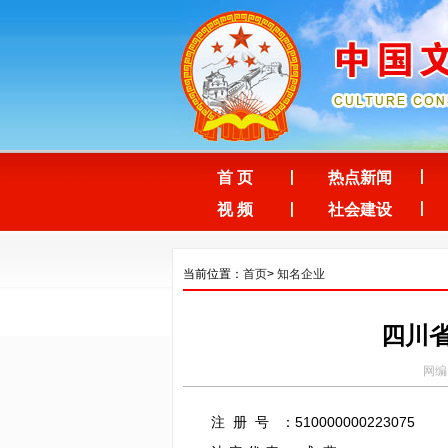
首 页
热点新闻
视 频
社会建设
当前位置：
首页
>
知名企业
四川
网编：
注 册 号 ：510000000223075