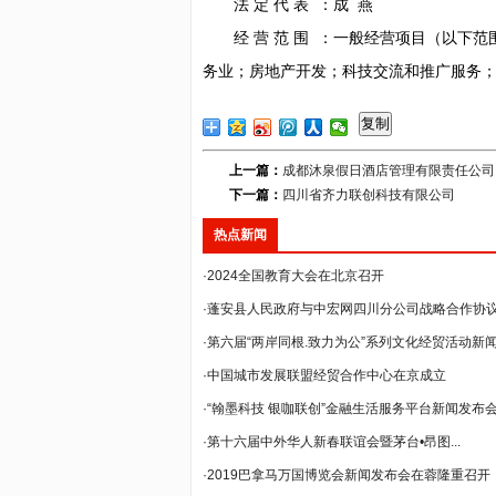
法 定 代 表 ：成 燕
经 营 范 围 ：一般经营项目（以下范
务业；房地产开发；科技交流和推广服务
复制
上一篇：
成都沐泉假日酒店管理有限责任公司
下一篇：
四川省齐力联创科技有限公司
热点新闻
·2024全国教育大会在北京召开
·蓬安县人民政府与中宏网四川分公司战略合作协议签
·第六届“两岸同根.致力为公”系列文化经贸活动新闻发
·中国城市发展联盟经贸合作中心在京成立
·“翰墨科技 银咖联创”金融生活服务平台新闻发布会在
·第十六届中外华人新春联谊会暨茅台•昂图...
·2019巴拿马万国博览会新闻发布会在蓉隆重召开