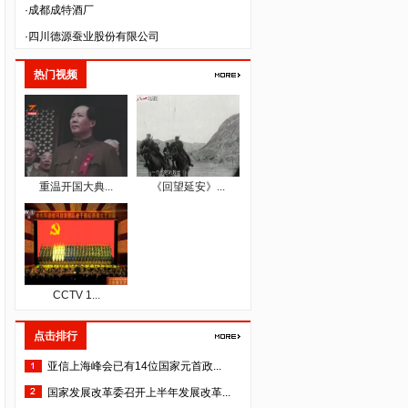
·成都成特酒厂
·四川德源蚕业股份有限公司
·成都益优生化有限公司
热门视频
·四川省三台县惠天农业科技有限公司
·成都万良菌业开发有限公司
·四川省仁康盛健康咨询服务有限公司
·成都佳源大繁生态农业发展有限公司
·成都一辰建材有限公司
重温开国大典...
《回望延安》...
·成都派立食品有限公司
·四川国秀文化艺术传播有限公司
·四川格维生物科技开发有限公司
·四川空分设备（集团）有限公司
CCTV 1...
·四川泽昌集团有限公司
点击排行
·中韬华益税务师事务所（成都）有限公司
亚信上海峰会已有14位国家元首政...
·成都人人公义文化传播有限公司
国家发展改革委召开上半年发展改革...
·四川美森农业技术开发有限责任公司