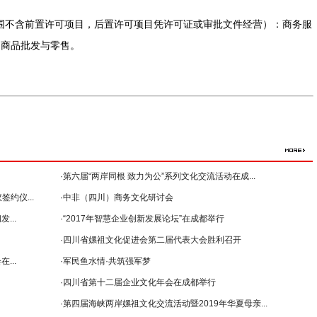
围不含前置许可项目，后置许可项目凭许可证或审批文件经营）：商务服
；商品批发与零售。
·第六届“两岸同根 致力为公”系列文化交流活动在成...
约仪...
·中非（四川）商务文化研讨会
...
--暨2018年...
·“2017年智慧企业创新发展论坛”在成都举行
·四川省嫘祖文化促进会第二届代表大会胜利召开
...
·军民鱼水情·共筑强军梦
·四川省第十二届企业文化年会在成都举行
·第四届海峡两岸嫘祖文化交流活动暨2019年华夏母亲...