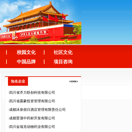
·四川空分设备（集团）有限公司
·四川泽昌集团有限公司
·中韬华益税务师事务所（成都）有限公司
·成都人人公义文化传播有限公司
·四川美森农业技术开发有限责任公司
·成都市培源科技开发有限公司
校园文化
社区文化
·四川纵横天下旅游资源开发有限责任公司
中国品牌
项目咨询
·四川云百汇贸易股份有限公司
·深圳市法兰智联股份有限公司
·深圳市生命能量文化传播有限公司
知名企业
·四川省齐力联创科技有限公司
·四川省露豪投资管理有限公司
·成都沐泉假日酒店管理有限责任公司
·成都晋蒲中药材开发有限公司
·四川金瑞克动物药业有限公司