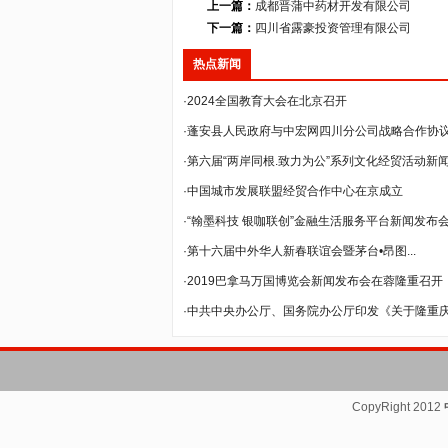
上一篇：
成都晋蒲中药材开发有限公司
下一篇：
四川省露豪投资管理有限公司
热点新闻
·2024全国教育大会在北京召开
·蓬安县人民政府与中宏网四川分公司战略合作协议签
·第六届“两岸同根.致力为公”系列文化经贸活动新闻发
·中国城市发展联盟经贸合作中心在京成立
·“翰墨科技 银咖联创”金融生活服务平台新闻发布会在
·第十六届中外华人新春联谊会暨茅台•昂图...
·2019巴拿马万国博览会新闻发布会在蓉隆重召开
·中共中央办公厅、国务院办公厅印发《关于隆重庆祝
CopyRight 2012