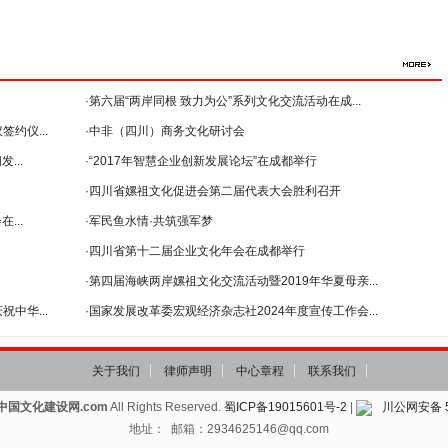
·第六届“两岸同根 致力为公”系列文化交流活动在成...
约仪...
·中非（四川）商务文化研讨会
...
--暨2018年...
·“2017年智慧企业创新发展论坛”在成都举行
·四川省嫘祖文化促进会第二届代表大会胜利召开
...
·军民鱼水情·共筑强军梦
·四川省第十二届企业文化年会在成都举行
·第四届海峡两岸嫘祖文化交流活动暨2019年华夏母亲...
中华...
·国家发展改革委宏观经济杂志社2024年度宣传工作会...
关于我们
律师声明
中心章程
联系我们
中国文化建设网.com
All Rights Reserved.
蜀ICP备19015601号-2
|
川公网安备 51
地址： 邮箱：2934625146@qq.com