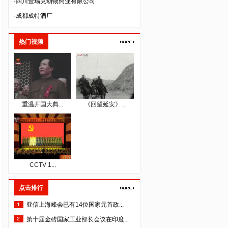
·成都成特酒厂
·四川德源蚕业股份有限公司
·成都益优生化有限公司
热门视频
·四川省三台县惠天农业科技有限公司
·成都万良菌业开发有限公司
·四川省仁康盛健康咨询服务有限公司
·成都佳源大繁生态农业发展有限公司
重温开国大典...
《回望延安》...
·成都一辰建材有限公司
·成都派立食品有限公司
·四川国秀文化艺术传播有限公司
·四川格维生物科技开发有限公司
CCTV 1...
·四川空分设备（集团）有限公司
·四川泽昌集团有限公司
点击排行
·中韬华益税务师事务所（成都）有限公司
亚信上海峰会已有14位国家元首政...
·成都人人公义文化传播有限公司
第十届金砖国家工业部长会议在印度...