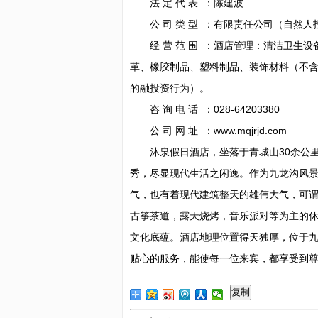
法 定 代 表 ：陈建波
公 司 类 型 ：有限责任公司（自然人
经 营 范 围 ：酒店管理：清洁卫生设
革、橡胶制品、塑料制品、装饰材料（不
的融投资行为）。
咨 询 电 话 ：028-64203380
公 司 网 址 ：www.mqjrjd.com
沐泉假日酒店，坐落于青城山30余公里
秀，尽显现代生活之闲逸。作为九龙沟风
气，也有着现代建筑整天的雄伟大气，可
古筝茶道，露天烧烤，音乐派对等为主的
文化底蕴。酒店地理位置得天独厚，位于
贴心的服务，能使每一位来宾，都享受到
复制