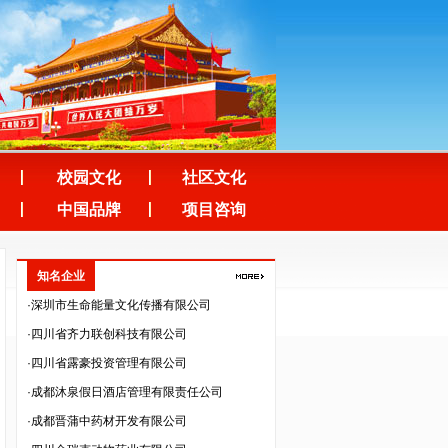
·四川空分设备（集团）有限公司
·四川泽昌集团有限公司
·中韬华益税务师事务所（成都）有限公司
·成都人人公义文化传播有限公司
·四川美森农业技术开发有限责任公司
·成都市培源科技开发有限公司
校园文化
社区文化
·四川纵横天下旅游资源开发有限责任公司
中国品牌
项目咨询
·四川云百汇贸易股份有限公司
·深圳市法兰智联股份有限公司
知名企业
·深圳市生命能量文化传播有限公司
·四川省齐力联创科技有限公司
·四川省露豪投资管理有限公司
·成都沐泉假日酒店管理有限责任公司
·成都晋蒲中药材开发有限公司
·四川金瑞克动物药业有限公司