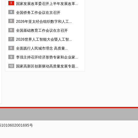
·四川美森农业技术开发有限责任公司
国家发展改革委召开上半年发展改革...
·成都市培源科技开发有限公司
全国侨务工作会议在京召开
·四川纵横天下旅游资源开发有限责任公司
2026年亚太经合组织数字和人工...
·四川云百汇贸易股份有限公司
全国基础教育工作会议在京召开
·深圳市法兰智联股份有限公司
2026世界人工智能大会暨人工智...
·深圳市生命能量文化传播有限公司
全面践行人民城市理念 高质量...
·四川省齐力联创科技有限公司
李强主持召开经济形势专家和企业家...
·四川省露豪投资管理有限公司
国家高新区创新驱动高质量发展专题...
·成都沐泉假日酒店管理有限责任公司
·成都晋蒲中药材开发有限公司
·四川金瑞克动物药业有限公司
·成都成特酒厂
·四川德源蚕业股份有限公司
·成都益优生化有限公司
010602001695号
·四川省三台县惠天农业科技有限公司
·成都万良菌业开发有限公司