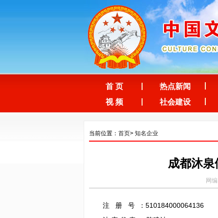
首 页
热点新闻
视 频
社会建设
当前位置：
首页
>
知名企业
成都沐泉
网编：
注 册 号 ：510184000064136