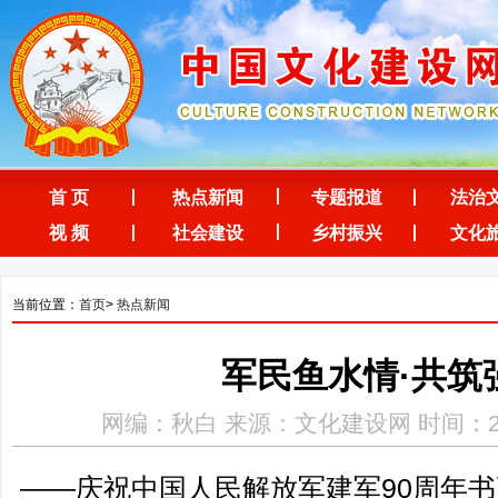
首 页
热点新闻
专题报道
法治
视 频
社会建设
乡村振兴
文化
当前位置：
首页
>
热点新闻
军民鱼水情·共筑
网编：秋白 来源：文化建设网 时间：2017-0
——庆祝中国人民解放军建军90周年