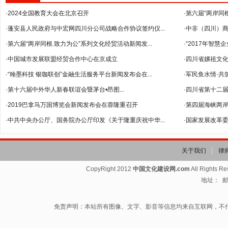
·2024全国教育大会在北京召开
·第六届“两岸同
·蓬安县人民政府与中宏网四川分公司战略合作协议签约仪...
·中非（四川）
·第六届“两岸同根.致力为公”系列文化经贸活动新闻发...
--暨2018年...
·“2017年智
·中国城市发展联盟经贸合作中心在京成立
·四川省嫘祖文
·“翰墨科技 银咖联创”金融生活服务平台新闻发布会在...
·军民鱼水情·共
·第十六届中外华人新春联谊会暨茅台•昂图...
·四川省第十二
·2019巴拿马万国博览会新闻发布会在蓉隆重召开
·第四届海峡两岸
·中共中央办公厅、国务院办公厅印发《关于隆重庆祝中华...
·国家发展改革委
关于我们
律
CopyRight 2012
中国文化建设网.com
All Rights R
地址： 邮箱
免责声明：本站所有图像、文字、影音等信息均来自互联网，不