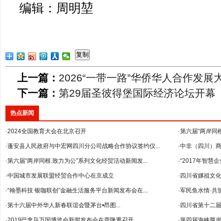
编辑：周明堃
复制
上一篇：
2026“一带一路”华侨华人合作发
下一篇：
第29届圣彼得堡国际经济论坛开幕
热点新闻
·2024全国教育大会在北京召开
·第六届“两岸同
·蓬安县人民政府与中宏网四川分公司战略合作协议签约仪...
·中非（四川）
·第六届“两岸同根.致力为公”系列文化经贸活动新闻发...
--暨2018年...
·“2017年智
·中国城市发展联盟经贸合作中心在京成立
·四川省嫘祖文
·“翰墨科技 银咖联创”金融生活服务平台新闻发布会在...
·军民鱼水情·共
·第十六届中外华人新春联谊会暨茅台•昂图...
·四川省第十二
·2019巴拿马万国博览会新闻发布会在蓉隆重召开
·第四届海峡两岸