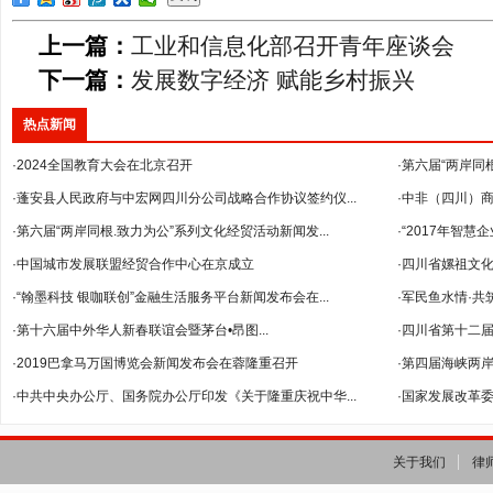
上一篇：
工业和信息化部召开青年座谈会
下一篇：
发展数字经济 赋能乡村振兴
热点新闻
·2024全国教育大会在北京召开
·第六届“两岸同
·蓬安县人民政府与中宏网四川分公司战略合作协议签约仪...
·中非（四川）
·第六届“两岸同根.致力为公”系列文化经贸活动新闻发...
--暨2018年...
·“2017年智
·中国城市发展联盟经贸合作中心在京成立
·四川省嫘祖文
·“翰墨科技 银咖联创”金融生活服务平台新闻发布会在...
·军民鱼水情·共
·第十六届中外华人新春联谊会暨茅台•昂图...
·四川省第十二
·2019巴拿马万国博览会新闻发布会在蓉隆重召开
·第四届海峡两岸
·中共中央办公厅、国务院办公厅印发《关于隆重庆祝中华...
·国家发展改革委
关于我们
律