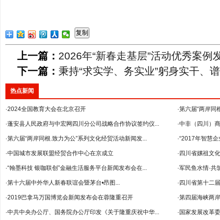
复制
上一篇：
2026年“新春走基层”活动优秀案例
下一篇：
秉持“求实学、务实业”躬身实干、
热点新闻
·2024全国教育大会在北京召开
·第六届“两岸同
·蓬安县人民政府与中宏网四川分公司战略合作协议签约仪...
·中非（四川）
·第六届“两岸同根.致力为公”系列文化经贸活动新闻发...
--暨2018年...
·“2017年智
·中国城市发展联盟经贸合作中心在京成立
·四川省嫘祖文
·“翰墨科技 银咖联创”金融生活服务平台新闻发布会在...
·军民鱼水情·共
·第十六届中外华人新春联谊会暨茅台•昂图...
·四川省第十二
·2019巴拿马万国博览会新闻发布会在蓉隆重召开
·第四届海峡两岸
·中共中央办公厅、国务院办公厅印发《关于隆重庆祝中华...
·国家发展改革委