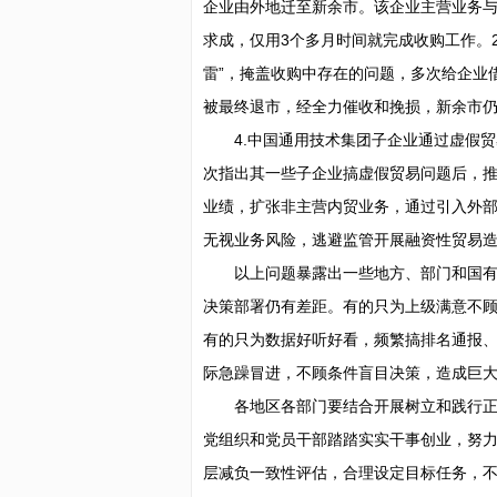
企业由外地迁至新余市。该企业主营业务
求成，仅用3个多月时间就完成收购工作。
雷”，掩盖收购中存在的问题，多次给企业
被最终退市，经全力催收和挽损，新余市
4.中国通用技术集团子企业通过虚假
次指出其一些子企业搞虚假贸易问题后，推
业绩，扩张非主营内贸业务，通过引入外
无视业务风险，逃避监管开展融资性贸易
以上问题暴露出一些地方、部门和国
决策部署仍有差距。有的只为上级满意不
有的只为数据好听好看，频繁搞排名通报
际急躁冒进，不顾条件盲目决策，造成巨
各地区各部门要结合开展树立和践行
党组织和党员干部踏踏实实干事创业，努
层减负一致性评估，合理设定目标任务，不