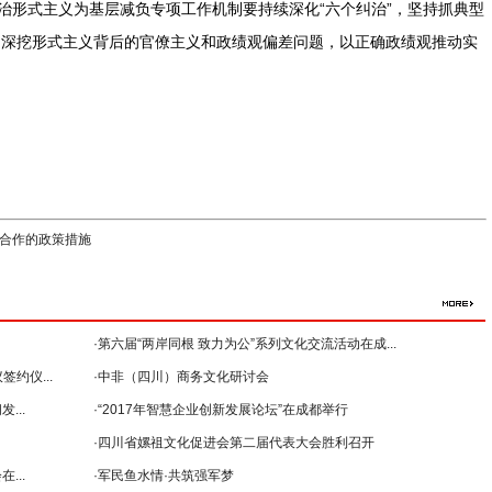
整治形式主义为基层减负专项工作机制要持续深化“六个纠治”，坚持抓典型
，深挖形式主义背后的官僚主义和政绩观偏差问题，以正确政绩观推动实
合作的政策措施
·第六届“两岸同根 致力为公”系列文化交流活动在成...
约仪...
·中非（四川）商务文化研讨会
...
--暨2018年...
·“2017年智慧企业创新发展论坛”在成都举行
·四川省嫘祖文化促进会第二届代表大会胜利召开
...
·军民鱼水情·共筑强军梦