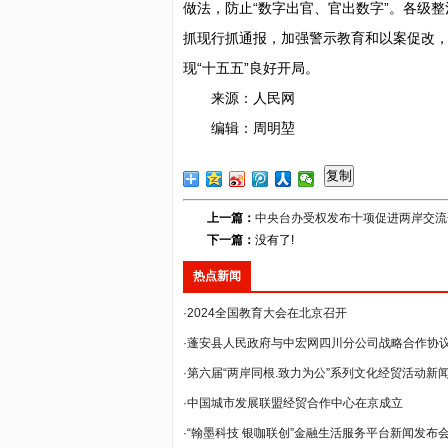
做法，防止“数字出官、官出数字”。各级
抓现行抓通报，加强警示教育和以案促改
现“十五五”良好开局。
来源：人民网
编辑：周明堃
复制
上一篇：
中央台办受权发布十项促进两岸交流
下一篇：
没有了!
热点新闻
·2024全国教育大会在北京召开
·蓬安县人民政府与中宏网四川分公司战略合作协议签
·第六届“两岸同根.致力为公”系列文化经贸活动新闻发
·中国城市发展联盟经贸合作中心在京成立
·“翰墨科技 银咖联创”金融生活服务平台新闻发布会在