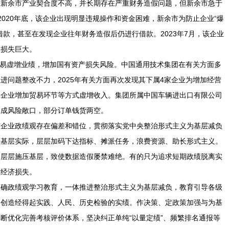
与新余市产业契合度不高，并长期存在严重财务造假问题，但新余市急于
2020年底，该企业出现明显违规操作和资金困难，新余市为防止企业“爆
借款，甚至在发现企业往年财务造假后仍进行借款。2023年7月，该企业
仍损失巨大。
贸易虚增业绩，增加国有资产损失风险。中国通用技术集团在有关方面多
进问题整改不力，2025年有关方面再次发现其下属4家企业为增加经营
部企业增加贸易环节等方式虚增收入。集团所属中国车辆进出口有限公司
造成风险敞口，部分订单钱货两空。
有企业政绩观存在偏差和错位，贯彻落实党中央整治形式主义为基层减负
顾基层实际，层层加码下达指标、摊派任务，浪费资源、助长形式主义。
、层层施压基层，致使数据造假屡禁难绝。有的只为追求短期政绩脱离实
大经济损失。
正确政绩观学习教育，一体推进整治形式主义为基层减负，教育引导各级
力创造经得起实践、人民、历史检验的实绩。作决策、定政策加强与为基
断优化完善考核评价体系，坚决纠正单纯“以量定绩”、频繁排名通报等