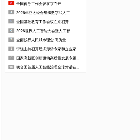
·四川美森农业技术开发有限责任公司
全国侨务工作会议在京召开
·成都市培源科技开发有限公司
2026年亚太经合组织数字和人工...
·四川纵横天下旅游资源开发有限责任公司
全国基础教育工作会议在京召开
·四川云百汇贸易股份有限公司
2026世界人工智能大会暨人工智...
·深圳市法兰智联股份有限公司
全面践行人民城市理念 高质量...
·深圳市生命能量文化传播有限公司
李强主持召开经济形势专家和企业家...
·四川省齐力联创科技有限公司
国家高新区创新驱动高质量发展专题...
·四川省露豪投资管理有限公司
联合国首届人工智能治理全球对话在...
·成都沐泉假日酒店管理有限责任公司
·成都晋蒲中药材开发有限公司
·四川金瑞克动物药业有限公司
·成都成特酒厂
·四川德源蚕业股份有限公司
·成都益优生化有限公司
·四川省三台县惠天农业科技有限公司
·成都万良菌业开发有限公司