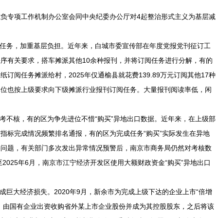
负专项工作机制办公室会同中央纪委办公厅对4起整治形式主义为基层减
阅任务，加重基层负担。近年来，白城市委宣传部在年度党报党刊征订工
序有关要求，搭车摊派其他10余种报刊，并将订阅任务进行分解，有的
订阅任务摊派给村，2025年仅通榆县就花费139.89万元订阅其他17种
单位也按上级要求向下级摊派行业报刊订阅任务。大量报刊阅读率低，闲
只考不核，有的区为争先进位不惜“购买”异地出口数据。近年来，在上级部
指标完成情况频繁排名通报，有的区为完成任务“购买”实际发生在异地
关问题，有关部门多次发出异常情况预警后，南京市商务局仍然对考核数
至2025年6月，南京市江宁经济开发区使用大额财政资金“购买”异地出口
成巨大经济损失。2020年9月，新余市为完成上级下达的企业上市“倍增
，由国有企业出资收购省外某上市企业股份并成为其控股股东，之后将该