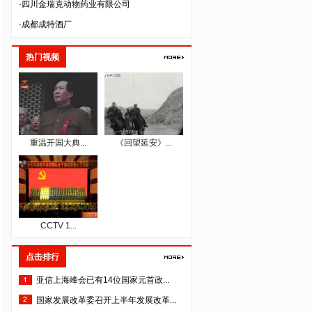
·成都成特酒厂
·四川德源蚕业股份有限公司
·成都益优生化有限公司
热门视频
·四川省三台县惠天农业科技有限公司
·成都万良菌业开发有限公司
·四川省仁康盛健康咨询服务有限公司
·成都佳源大繁生态农业发展有限公司
重温开国大典...
《回望延安》...
·成都一辰建材有限公司
·成都派立食品有限公司
·四川国秀文化艺术传播有限公司
·四川格维生物科技开发有限公司
CCTV 1...
·四川空分设备（集团）有限公司
·四川泽昌集团有限公司
点击排行
·中韬华益税务师事务所（成都）有限公司
亚信上海峰会已有14位国家元首政...
·成都人人公义文化传播有限公司
国家发展改革委召开上半年发展改革...