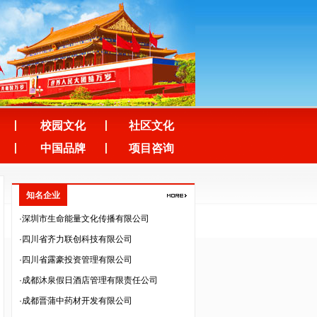
·四川空分设备（集团）有限公司
·四川泽昌集团有限公司
·中韬华益税务师事务所（成都）有限公司
·成都人人公义文化传播有限公司
·四川美森农业技术开发有限责任公司
·成都市培源科技开发有限公司
校园文化
社区文化
·四川纵横天下旅游资源开发有限责任公司
中国品牌
项目咨询
·四川云百汇贸易股份有限公司
·深圳市法兰智联股份有限公司
知名企业
·深圳市生命能量文化传播有限公司
·四川省齐力联创科技有限公司
·四川省露豪投资管理有限公司
·成都沐泉假日酒店管理有限责任公司
·成都晋蒲中药材开发有限公司
·四川金瑞克动物药业有限公司