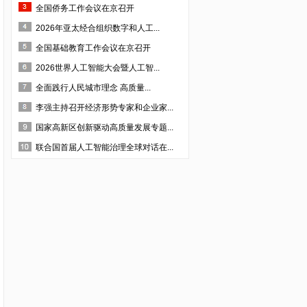
全国侨务工作会议在京召开
·四川云百汇贸易股份有限公司
2026年亚太经合组织数字和人工...
·深圳市法兰智联股份有限公司
全国基础教育工作会议在京召开
·深圳市生命能量文化传播有限公司
2026世界人工智能大会暨人工智...
·四川省齐力联创科技有限公司
全面践行人民城市理念 高质量...
·四川省露豪投资管理有限公司
李强主持召开经济形势专家和企业家...
·成都沐泉假日酒店管理有限责任公司
国家高新区创新驱动高质量发展专题...
·成都晋蒲中药材开发有限公司
联合国首届人工智能治理全球对话在...
·四川金瑞克动物药业有限公司
·成都成特酒厂
·四川德源蚕业股份有限公司
·成都益优生化有限公司
·四川省三台县惠天农业科技有限公司
·成都万良菌业开发有限公司
·四川省仁康盛健康咨询服务有限公司
·成都佳源大繁生态农业发展有限公司