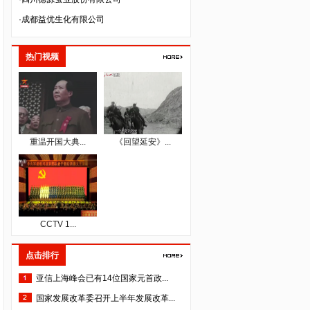
·成都益优生化有限公司
·四川省三台县惠天农业科技有限公司
·成都万良菌业开发有限公司
热门视频
·四川省仁康盛健康咨询服务有限公司
·成都佳源大繁生态农业发展有限公司
·成都一辰建材有限公司
·成都派立食品有限公司
重温开国大典...
《回望延安》...
·四川国秀文化艺术传播有限公司
·四川格维生物科技开发有限公司
·四川空分设备（集团）有限公司
·四川泽昌集团有限公司
CCTV 1...
·中韬华益税务师事务所（成都）有限公司
·成都人人公义文化传播有限公司
点击排行
·四川美森农业技术开发有限责任公司
亚信上海峰会已有14位国家元首政...
·成都市培源科技开发有限公司
国家发展改革委召开上半年发展改革...
·四川纵横天下旅游资源开发有限责任公司