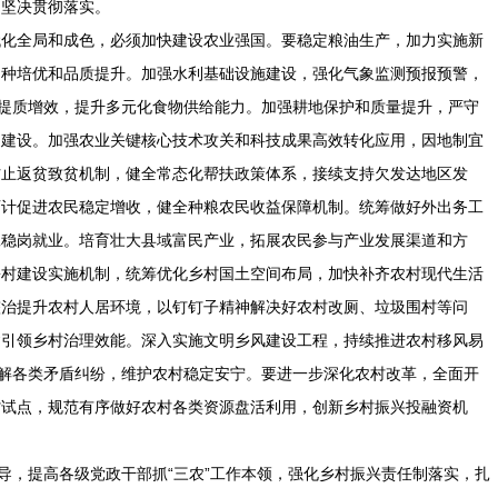
、坚决贯彻落实。
代化全局和成色，必须加快建设农业强国。要稳定粮油生产，加力实施新
品种培优和品质提升。加强水利基础设施建设，强化气象监测预报预警，
业提质增效，提升多元化食物供给能力。加强耕地保护和质量提升，严守
田建设。加强农业关键核心技术攻关和科技成果高效转化应用，因地制宜
防止返贫致贫机制，健全常态化帮扶政策体系，接续支持欠发达地区发
百计促进农民稳定增收，健全种粮农民收益保障机制。统筹做好外出务工
工稳岗就业。培育壮大县域富民产业，拓展农民参与产业发展渠道和方
乡村建设实施机制，统筹优化乡村国土空间布局，加快补齐农村现代生活
整治提升农村人居环境，以钉钉子精神解决好农村改厕、垃圾围村等问
建引领乡村治理效能。深入实施文明乡风建设工程，持续推进农村移风易
化解各类矛盾纠纷，维护农村稳定安宁。要进一步深化农村改革，全面开
省试点，规范有序做好农村各类资源盘活利用，创新乡村振兴投融资机
领导，提高各级党政干部抓“三农”工作本领，强化乡村振兴责任制落实，扎