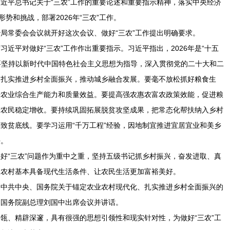
近平总书记关于“三农”工作的重要论述和重要指示精神，落实中央经济
势和挑战，部署2026年“三农”工作。
局常委会会议就开好这次会议、做好“三农”工作提出明确要求。
近平对做好“三农”工作作出重要指示。习近平指出，2026年是“十五
。要坚持以新时代中国特色社会主义思想为指导，深入贯彻党的二十大和二
，扎实推进乡村全面振兴，推动城乡融合发展。要毫不放松抓好粮食生
升农业综合生产能力和质量效益。要提高强农惠农富农政策效能，促进粮
进农民稳定增收。要持续巩固拓展脱贫攻坚成果，把常态化帮扶纳入乡村
致贫底线。要学习运用“千万工程”经验，因地制宜推进宜居宜业和美乡
平。
好“三农”问题作为重中之重，坚持五级书记抓乡村振兴，奋发进取、真
使农村基本具备现代生活条件、让农民生活更加富裕美好。
《中共中央、国务院关于锚定农业农村现代化、扎实推进乡村全面振兴的
、国务院副总理刘国中出席会议并讲话。
瓴、精辟深邃，具有很强的思想引领性和现实针对性，为做好“三农”工