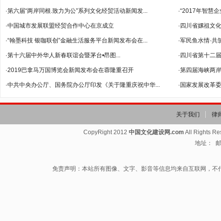
·第六届“两岸同根.致力为公”系列文化经贸活动新闻发...
--暨2018年...
·“2017年智
·中国城市发展联盟经贸合作中心在京成立
·四川省嫘祖文
·“翰墨科技 银咖联创”金融生活服务平台新闻发布会在...
·军民鱼水情·共
·第十六届中外华人新春联谊会暨茅台•昂图...
·四川省第十二
·2019巴拿马万国博览会新闻发布会在蓉隆重召开
·第四届海峡两岸
·中共中央办公厅、国务院办公厅印发《关于隆重庆祝中华...
·国家发展改革委
关于我们
律
CopyRight 2012
中国文化建设网.com
All Rights R
地址： 邮箱
免责声明：本站所有图像、文字、影音等信息均来自互联网，不