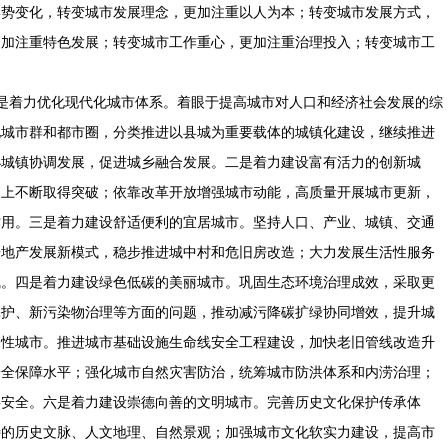
形势变化，转变城市发展理念，更加注重以人为本；转变城市发展方式，
更加注重特色发展；转变城市工作重心，更加注重治理投入；转变城市工
是着力优化现代化城市体系。着眼于提高城市对人口和经济社会发展的综
化城市群和都市圈，分类推进以县城为重要载体的城镇化建设，继续推进
小城镇协调发展，促进城乡融合发展。二是着力建设富有活力的创新城
力上不断取得突破；依靠改革开放增强城市动能，高质量开展城市更新，
作用。三是着力建设舒适便利的宜居城市。坚持人口、产业、城镇、交通
房地产发展新模式，稳步推进城中村和危旧房改造；大力发展生活性服务
线。四是着力建设绿色低碳的美丽城市。巩固生态环境治理成效，采取更
保护、新污染物治理等方面的问题，推动减污降碳扩绿协同增效，提升城
韧性城市。推进城市基础设施生命线安全工程建设，加快老旧管线改造升
安全保障水平；强化城市自然灾害防治，统筹城市防洪体系和内涝治理；
共安全。六是着力建设崇德向善的文明城市。完善历史文化保护传承体
特的历史文脉、人文地理、自然景观；加强城市文化软实力建设，提高市