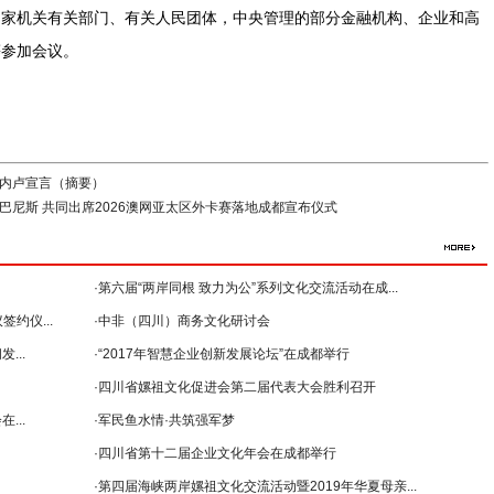
国家机关有关部门、有关人民团体，中央管理的部分金融机构、企业和高
等参加会议。
内卢宣言（摘要）
尼斯 共同出席2026澳网亚太区外卡赛落地成都宣布仪式
·第六届“两岸同根 致力为公”系列文化交流活动在成...
约仪...
·中非（四川）商务文化研讨会
...
--暨2018年...
·“2017年智慧企业创新发展论坛”在成都举行
·四川省嫘祖文化促进会第二届代表大会胜利召开
...
·军民鱼水情·共筑强军梦
·四川省第十二届企业文化年会在成都举行
·第四届海峡两岸嫘祖文化交流活动暨2019年华夏母亲...