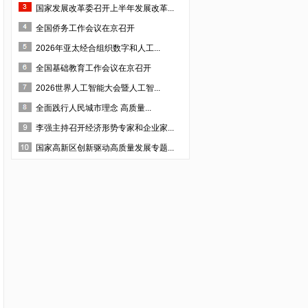
国家发展改革委召开上半年发展改革...
·四川纵横天下旅游资源开发有限责任公司
全国侨务工作会议在京召开
·四川云百汇贸易股份有限公司
2026年亚太经合组织数字和人工...
·深圳市法兰智联股份有限公司
全国基础教育工作会议在京召开
·深圳市生命能量文化传播有限公司
2026世界人工智能大会暨人工智...
·四川省齐力联创科技有限公司
全面践行人民城市理念 高质量...
·四川省露豪投资管理有限公司
李强主持召开经济形势专家和企业家...
·成都沐泉假日酒店管理有限责任公司
国家高新区创新驱动高质量发展专题...
·成都晋蒲中药材开发有限公司
·四川金瑞克动物药业有限公司
·成都成特酒厂
·四川德源蚕业股份有限公司
·成都益优生化有限公司
·四川省三台县惠天农业科技有限公司
·成都万良菌业开发有限公司
·四川省仁康盛健康咨询服务有限公司