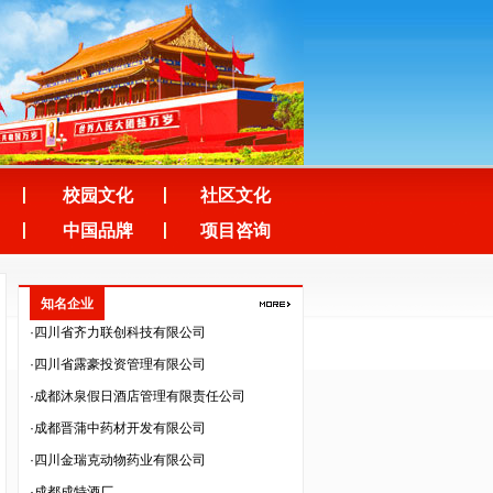
·四川泽昌集团有限公司
·中韬华益税务师事务所（成都）有限公司
·成都人人公义文化传播有限公司
·四川美森农业技术开发有限责任公司
·成都市培源科技开发有限公司
·四川纵横天下旅游资源开发有限责任公司
校园文化
社区文化
·四川云百汇贸易股份有限公司
中国品牌
项目咨询
·深圳市法兰智联股份有限公司
·深圳市生命能量文化传播有限公司
·四川省齐力联创科技有限公司
知名企业
·四川省露豪投资管理有限公司
·成都沐泉假日酒店管理有限责任公司
·成都晋蒲中药材开发有限公司
·四川金瑞克动物药业有限公司
·成都成特酒厂