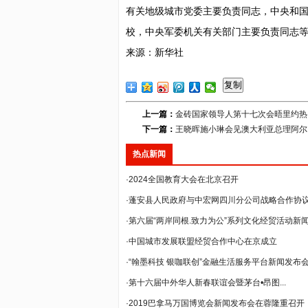
有关地级城市党委主要负责同志，中央和
校，中央军委机关有关部门主要负责同志
来源：新华社
复制
上一篇：
金砖国家领导人第十七次会晤里约热
下一篇：
王晓晖施小琳会见澳大利亚总理阿尔巴
热点新闻
·2024全国教育大会在北京召开
·蓬安县人民政府与中宏网四川分公司战略合作协议签
·第六届“两岸同根.致力为公”系列文化经贸活动新闻发
·中国城市发展联盟经贸合作中心在京成立
·“翰墨科技 银咖联创”金融生活服务平台新闻发布会在
·第十六届中外华人新春联谊会暨茅台•昂图...
·2019巴拿马万国博览会新闻发布会在蓉隆重召开