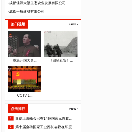
·成都一辰建材有限公司
·成都派立食品有限公司
·四川国秀文化艺术传播有限公司
热门视频
·四川格维生物科技开发有限公司
·四川空分设备（集团）有限公司
·四川泽昌集团有限公司
·中韬华益税务师事务所（成都）有限公司
重温开国大典...
《回望延安》...
·成都人人公义文化传播有限公司
·四川美森农业技术开发有限责任公司
·成都市培源科技开发有限公司
·四川纵横天下旅游资源开发有限责任公司
CCTV 1...
·四川云百汇贸易股份有限公司
·深圳市法兰智联股份有限公司
点击排行
·深圳市生命能量文化传播有限公司
亚信上海峰会已有14位国家元首政...
·四川省齐力联创科技有限公司
第十届金砖国家工业部长会议在印度...
·四川省露豪投资管理有限公司