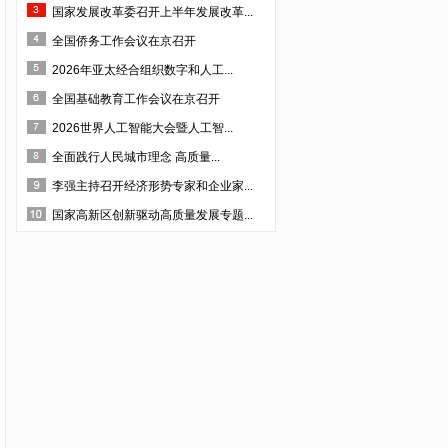
国家发展改革委召开上半年发展改革...
·成都沐泉假日酒店管理有限责任公司
全国侨务工作会议在京召开
·成都晋蒲中药材开发有限公司
2026年亚太经合组织数字和人工...
·四川金瑞克动物药业有限公司
全国基础教育工作会议在京召开
·成都成特酒厂
2026世界人工智能大会暨人工智...
·四川德源蚕业股份有限公司
全面践行人民城市理念 高质量...
·成都益优生化有限公司
李强主持召开经济形势专家和企业家...
·四川省三台县惠天农业科技有限公司
国家高新区创新驱动高质量发展专题...
·成都万良菌业开发有限公司
·四川省仁康盛健康咨询服务有限公司
·成都佳源大繁生态农业发展有限公司
·成都一辰建材有限公司
·成都派立食品有限公司
·四川国秀文化艺术传播有限公司
·四川格维生物科技开发有限公司