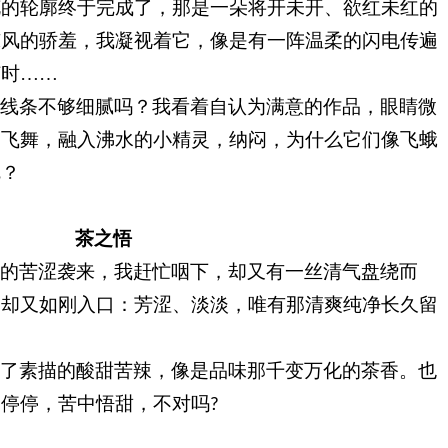
花的轮廓终于完成了，那是一朵将开未开
、
欲红未红的
凉风的骄羞，我凝视着它，像是有一阵温柔的闪电传遍
何时
……
道线条不够细腻吗
？
我看着自认为满意的作品，眼睛微
力飞舞，融入
沸水
的小精灵，纳闷，为什么它们像飞蛾
呢
？
茶之悟
中的苦涩袭来，我赶忙咽下，却又有一丝清气盘绕而
，却又如刚入口
：
芳涩、淡淡，唯有那清爽纯净长久留
会了素描的酸甜苦辣
，
像是品味那千变万化的茶香。也
走停停，苦中悟甜，不对吗
?