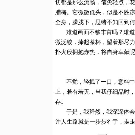
切都是那么流畅，笔尖轻点，
腊梅。它微微低头，似是不胜
全身，朦胧下，思绪不知回到
难道画面不够丰富吗
？
难
微泛酸，捧起茶杯，望着那尽
扑火般拥抱赤热，将自身幸献
不觉，轻抿了一
口
，意料
上，若有若无，当我仔细品时
存。
于是，我释然
，
我深深体
许人生路就是一步步彳亍，走