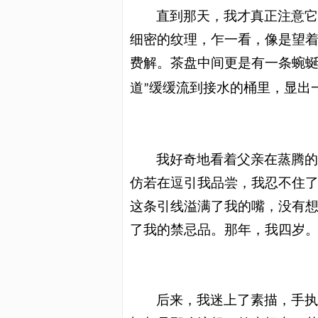
直到那天，我才真正注意
细密的纹理，乍一看，像是望
费解。茶
盘
中间更是有一条蜿
道
缓
缓
流到接水的桶里，显出
”
我好奇地看着父亲在蒸腾
仿若在逗引我品尝，我忍不住
这条引线溢满了我的嘴，没有
了我的禁忌品。那年，我四岁
后来，我迷上了素描，手