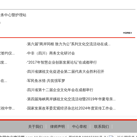
服务中心暨护理站
色
·第六届“两岸同根 致力为公”系列文化交流活动在成...
约仪...
·中非（四川）商务文化研讨会
...
--暨2018年...
·“2017年智慧企业创新发展论坛”在成都举行
·四川省嫘祖文化促进会第二届代表大会胜利召开
...
·军民鱼水情·共筑强军梦
·四川省第十二届企业文化年会在成都举行
·第四届海峡两岸嫘祖文化交流活动暨2019年华夏母亲...
中华...
·国家发展改革委宏观经济杂志社2024年度宣传工作会...
关于我们
律师声明
中心章程
联系我们