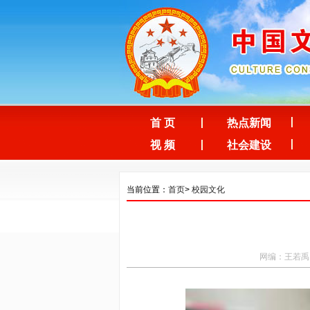
首 页
热点新闻
视 频
社会建设
当前位置：
首页
>
校园文化
网编：王若禹 来