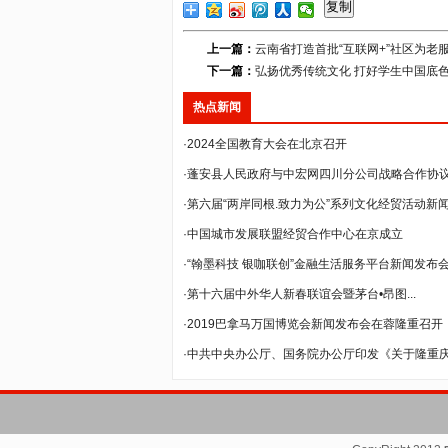
复制
上一篇：
云南省打造首批“互联网+”社区为老
下一篇：
弘扬优秀传统文化 打好学生中国底
热点新闻
·2024全国教育大会在北京召开
·蓬安县人民政府与中宏网四川分公司战略合作协议签
·第六届“两岸同根.致力为公”系列文化经贸活动新闻发
·中国城市发展联盟经贸合作中心在京成立
·“翰墨科技 银咖联创”金融生活服务平台新闻发布会在
·第十六届中外华人新春联谊会暨茅台•昂图...
·2019巴拿马万国博览会新闻发布会在蓉隆重召开
·中共中央办公厅、国务院办公厅印发《关于隆重庆祝