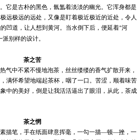
它。它是古朴的黑色，氤氲着淡淡的幽光。它浑身都是
着极远极远的远处，又像是盯着极近极近的近处
，
令人
蜒的凹道，让人想到黄河。当水倒下后，便延着
河
“
一派别样的设计。
茶之苦
的热气中不紧不慢地泡茶，丝丝缕缕的香气扩散开来，
了，满怀希望地端起茶杯，咽了一口。苦涩，顺着味苦
想象中的美好，倒是让我活活逼出了眼泪，从此，茶成
。
茶之惘
执素描笔，手在纸面肆意挥毫，
一
勾一描
—
顿
—
挫，一